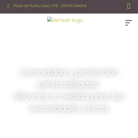
Plaza de Rutilio Gaci, nº6 · 28045 Madrid
Comodidad y protección
personalizadas:
Siliconas a medida para tus
necesidades únicas