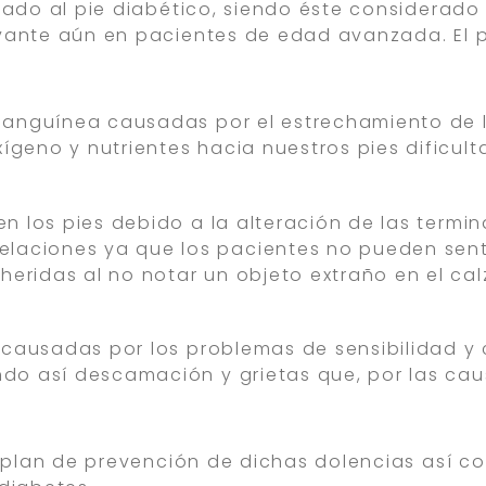
dado al pie diabético, siendo éste considerad
vante aún en pacientes de edad avanzada. El p
 sanguínea causadas por el estrechamiento de l
ígeno y nutrientes hacia nuestros pies dificul
en los pies debido a la alteración de las termi
aciones ya que los pacientes no pueden sentir
heridas al no notar un objeto extraño en el ca
l causadas por los problemas de sensibilidad y 
ndo así descamación y grietas que, por las caus
n plan de prevención de dichas dolencias así c