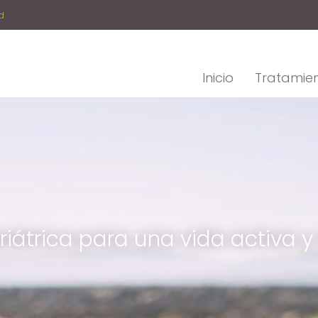
d
Inicio
Tratamie
iátrica para una vida activa y