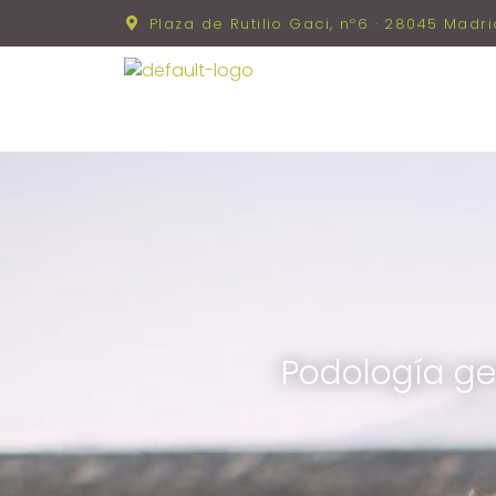
Plaza de Rutilio Gaci, nº6 · 28045 Madri
Podología ger